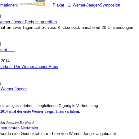
ormationen:
Plakat 1. Werner-Jaeger-Symposion
4
erner-Jaeger-Preis ist getroffen
hat an zwei Tagen auf Schloss Krickenbeck annähernd 20 Einsendungen
4
mt......
.2014
stärken:
Der Werner-Jaeger-Preis
s
n Werner Jaeger
eis ausgeschrieben – begleitende Tagung in Vorbereitung
014 wird der erste Werner-Jaeger-Preis verliehen.
Von Joachim Burghardt
 berühmten Nettetaler
rde eine Gedenktafel zu Ehren von Werner Jaeger angebracht