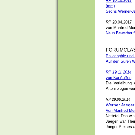
RP
10.10.2017
(mm)
Sechs Werner-Ja
RP
20.04.2017
von Manfred Me
Neun Bewerber f
FORUMCLAS
Philosophie und L
Auf den Suren W
RP 19.11.2014
von
Kai Außen
Die Verleihung
Altphilologen we
RP 29.09.2014
Werner Jaeger 
Von Manfred Me
Nettetal
Das wiss
Jaeger war The
Jaeger-Preises 