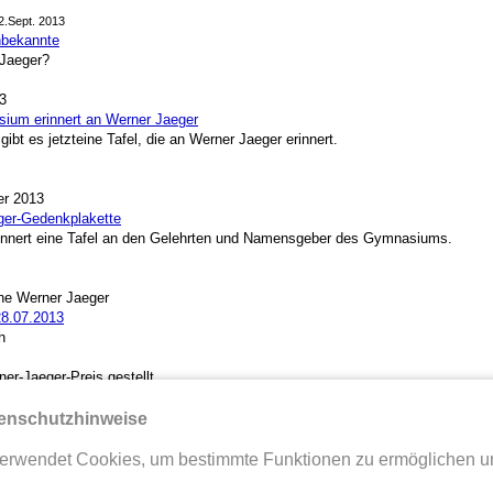
22.Sept. 2013
nbekannte
Jaeger?
3
ium erinnert an Werner Jaeger
t es jetzteine Tafel, die an Werner Jaeger erinnert.
r 2013
ger-Gedenkplakette
rinnert eine Tafel an den Gelehrten und Namensgeber des Gymnasiums.
nne Werner Jaeger
28.07.2013
h
er-Jaeger-Preis gestellt
EIS -
: 24.07.2013
n Erinnerung an den vor 125 Jahren in Lobberich geborenen
Altphilologen
enschutzhinweise
Werner Jaeger wird ein Wissenschaftspreis gestiftet, der auf die Stadt
erwendet Cookies, um bestimmte Funktionen zu ermöglichen u