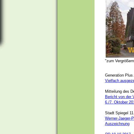
Historische Ansichten
Buchvorstellung "Samt und Seide" "Land und Leute"
Vom Brunnen zum Wasserspiel
Fotos von Freunden
"zum Vergrößern
Generation Plus 
Vielfach ausgeze
Mitteilung des D
Bericht von der 
6./7. Oktober 20
Stadt Spiegel 11
Werner-Jaeger-
Auszeichnung