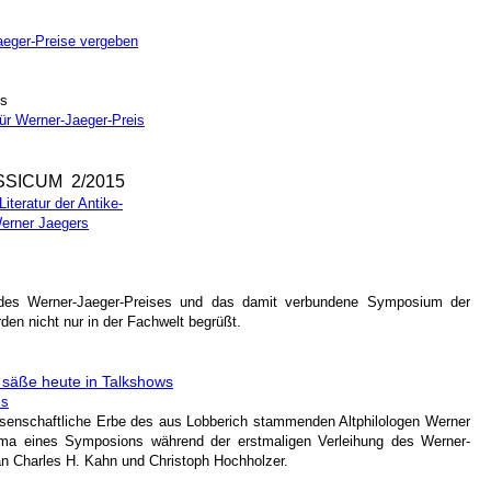
eger-Preise vergeben
is
ür Werner-Jaeger-Preis
SICUM 2/2015
iteratur der Antike-
erner Jaegers
 des Werner-Jaeger-Preises und das damit verbundene Symposium der
rden nicht nur in der Fachwelt begrüßt.
säße heute in Talkshows
is
enschaftliche Erbe des aus Lobberich stammenden Altphilologen Werner
ma eines Symposions während der erstmaligen Verleihung des Werner-
an Charles H. Kahn und Christoph Hochholzer.