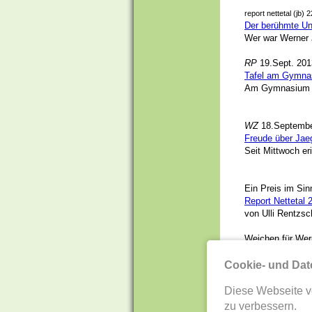
report nettetal (jb) 
Der berühmte U
Wer war Werner 
RP
19.Sept. 201
Tafel am Gymnas
Am Gymnasium gib
WZ
18.Septembe
Freude über Jae
Seit Mittwoch e
Ein Preis im Si
Report Nettetal 
von Ulli Rentzsc
Weichen für Wern
VON MANFRED M
ettetal (RP).
I
N
Cookie- und Dat
und Humanisten 
abstrahlen soll.
Diese Webseite v
zu verbessern.