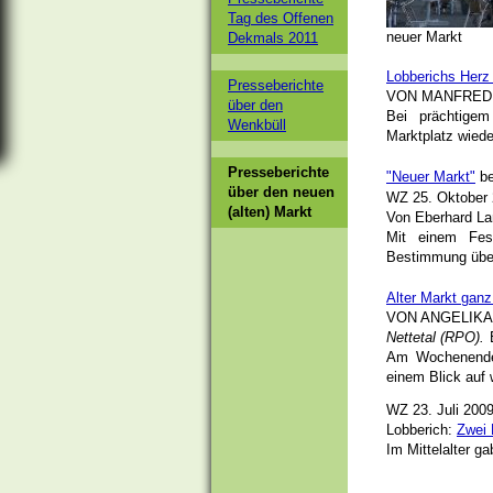
Tag des Offenen
Historische Ansichten
neuer Markt
Dekmals 2011
Lobberichs Herz 
Buchvorstellung "Samt und Seide" "Land und Leute"
Presseberichte
VON MANFRED 
über den
Bei prächtigem
Wenkbüll
Marktplatz wiede
Vom Brunnen zum Wasserspiel
Presseberichte
"Neuer Markt"
be
über den neuen
Fotos von Freunden
WZ 25. Oktober
(alten) Markt
Von Eberhard L
Mit einem Fes
Bestimmung übe
Alter Markt ganz
VON ANGELIKA
Nettetal (RPO).
B
Am Wochenende 
einem Blick auf 
WZ 23. Juli 200
Lobberich:
Zwei 
Im Mittelalter g