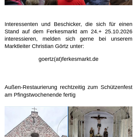
Historische Ansichten
Interessenten und Beschicker, die sich für einen
Buchvorstellung "Samt und Seide" "Land und Leute"
Stand auf dem Ferkesmarkt am 24.+ 25.10.2026
interessieren, melden sich gerne bei unserem
Vom Brunnen zum Wasserspiel
Marktleiter Christian Görtz unter:
Fotos von Freunden
goertz(at)ferkesmarkt.de
Außen-Restaurierung rechtzeitig zum Schützenfest
am Pfingstwochenende fertig