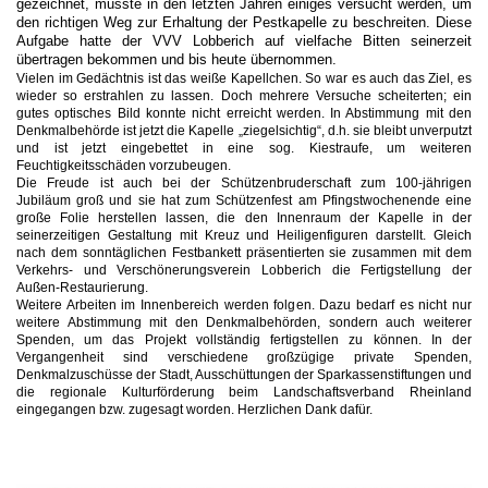
gezeichnet, musste in den letzten Jahren einiges versucht werden, um
den richtigen Weg zur Erhaltung der Pestkapelle zu beschreiten. Diese
Aufgabe hatte der VVV Lobberich auf vielfache Bitten seinerzeit
übertragen bekommen und bis heute übernommen.
Vielen im Gedächtnis ist das weiße Kapellchen. So war es auch das Ziel, es
wieder so erstrahlen zu lassen. Doch mehrere Versuche scheiterten; ein
gutes optisches Bild konnte nicht erreicht werden. In Abstimmung mit den
Denkmalbehörde ist jetzt die Kapelle „ziegelsichtig“, d.h. sie bleibt unverputzt
und ist jetzt eingebettet in eine sog. Kiestraufe, um weiteren
Feuchtigkeitsschäden vorzubeugen.
Die Freude ist auch bei der Schützenbruderschaft zum 100-jährigen
Jubiläum groß und sie hat zum Schützenfest am Pfingstwochenende eine
große Folie herstellen lassen, die den Innenraum der Kapelle in der
seinerzeitigen Gestaltung mit Kreuz und Heiligenfiguren darstellt. Gleich
nach dem sonntäglichen Festbankett präsentierten sie zusammen mit dem
Verkehrs- und Verschönerungsverein Lobberich die Fertigstellung der
Außen-Restaurierung.
Weitere Arbeiten im Innenbereich werden folgen. Dazu bedarf es nicht nur
weitere Abstimmung mit den Denkmalbehörden, sondern auch weiterer
Spenden, um das Projekt vollständig fertigstellen zu können. In der
Vergangenheit sind verschiedene großzügige private Spenden,
Denkmalzuschüsse der Stadt, Ausschüttungen der Sparkassenstiftungen und
die regionale Kulturförderung beim Landschaftsverband Rheinland
eingegangen bzw. zugesagt worden. Herzlichen Dank dafür.