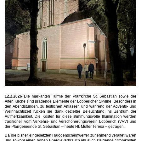
12.2.2026
Die markanten Türme der Pfarrkirche St. Sebastian sowie der
Alten Kirche sind prägende Elemente der Lobbericher Skyline. Besonders in
den Abendstunden, zu festlichen Anlässen und während der Advents- und
Weihnachtszeit rücken sie dank gezielter Beleuchtung ins Zentrum der
Aufmerksamkeit. Die Kosten für diese stimmungsvolle Illumination werden
traditionell vom Verkehrs- und Verschönerungsverein Lobberich (VVV) und
der Pfarrgemeinde St. Sebastian – heute Hl. Mutter Teresa – getragen.
Da die bisher eingesetzten Halogenscheinwerfer zunehmend veraltet waren
und sowohl einen hohen Energieverbrauch als auch steigende Stromkosten