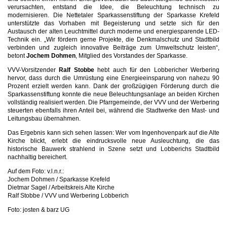
verursachten, entstand die Idee, die Beleuchtung technisch zu
modernisieren. Die Nettetaler Sparkassenstiftung der Sparkasse Krefeld
unterstützte das Vorhaben mit Begeisterung und setzte sich für den
Austausch der alten Leuchtmittel durch moderne und energiesparende LED-
Technik ein. „Wir fördern gerne Projekte, die Denkmalschutz und Stadtbild
verbinden und zugleich innovative Beiträge zum Umweltschutz leisten“,
betont
Jochem Dohmen
, Mitglied des Vorstandes der Sparkasse.
VVV-Vorsitzender
Ralf Stobbe
hebt auch für den Lobbericher Werbering
hervor, dass durch die Umrüstung eine Energieeinsparung von nahezu 90
Prozent erzielt werden kann. Dank der großzügigen Förderung durch die
Sparkassenstiftung konnte die neue Beleuchtungsanlage an beiden Kirchen
vollständig realisiert werden. Die Pfarrgemeinde, der VVV und der Werbering
steuerten ebenfalls ihren Anteil bei, während die Stadtwerke den Mast- und
Leitungsbau übernahmen.
Das Ergebnis kann sich sehen lassen: Wer vom Ingenhovenpark auf die Alte
Kirche blickt, erlebt die eindrucksvolle neue Ausleuchtung, die das
historische Bauwerk strahlend in Szene setzt und Lobberichs Stadtbild
nachhaltig bereichert.
Auf dem Foto: v.l.n.r.:
Jochem Dohmen / Sparkasse Krefeld
Dietmar Sagel / Arbeitskreis Alte Kirche
Ralf Stobbe / VVV und Werbering Lobberich
Foto: josten & barz UG