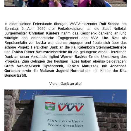
In einer kleinen Feierstunde übergab VVV-Vorsitzender
Ralf Stobbe
am
Sonntag, 6. April 2025 drei Ferkelskulpturen an die Stadt Nettetal.
Bürgermeister
Christian Küsters
nahm das Geschenk dankend an und
würdigte das ehrenamtliche Engagement des VVV.
Ute Neu
als
Repräsentatin von
Lei.La
war ebenso zugegen und freute sich über das
schöne Projekt. Herzlichen Dank an die
Fa. Kalenborn Steinmetzbetriebe
und
Fabian Pütter Natursteinbetriebe
für die gelungene Arbeit. Herzlichen
Dank an unser Vorstandsmitglied
Werner Backes
für die Umsetzung des
Projektes. Zum Gelingen des heutigen Tages haben ebenso beigetragen:
Greta van-der-Beek Optendrenk, Fabian Matussek
mit
Johannes
Gorissen
sowie die
Malteser Jugend Nettetal
und die Kinder der
Kita
Bongartzstift.
Vielen Dank an alle!