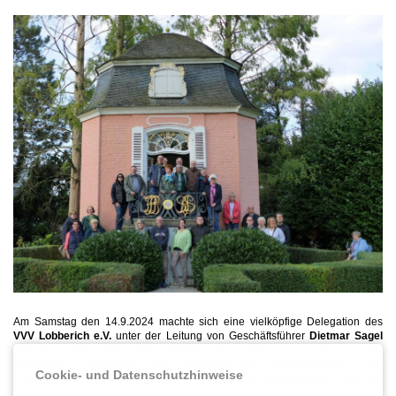
Am Samstag den 14.9.2024 machte sich eine vielköpfige Delegation des
VVV Lobberich e.V.
unter der Leitung von Geschäftsführer
Dietmar Sagel
und des Vorsitzenden
Ralf Stobbe
nach Kaldenkirchen auf, um der
freundlichen Einladung des
Bürgervereins Kaldenkirchen
zum
Cookie- und Datenschutzhinweise
Gegenbesuch zu folgen. Das Team um
Elvire Kückemanns
hatte ein
großartiges Programm auf die Beine gestellt! Auf der S
equoiafarm
wurden