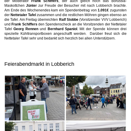
der Moderator
Frank Schiffers
, der auch gleich noch das Borussia-
Maskottchen
Jünter
zur Freude der Besucher mit nach Lobberich brachte.
Am Ende des Wochenendes kam ein Spendenbetrag von
1.091€
zugunsten
der
Nettetaler Tafel
zusammen und die restlichen Möhren gingen ebenso an
die Tafel. Am Freitag überreichten
Ralf Stobbe
(Vorsitzender VVV Lobberich)
und
Frank Schiffers
den Spendenscheck an die Vorsitzenden der Nettetaler
Tafel
Georg Rennen
und
Bernhard Spaniol
. Mit der Spende können drei
spezielle Kühltransportboxen angeschafft werden. Darüber freut sich die
Nettetaler Tafel sehr und bedankt sich herzlich bei allen Unterstützern.
Feierabendmarkt in Lobberich