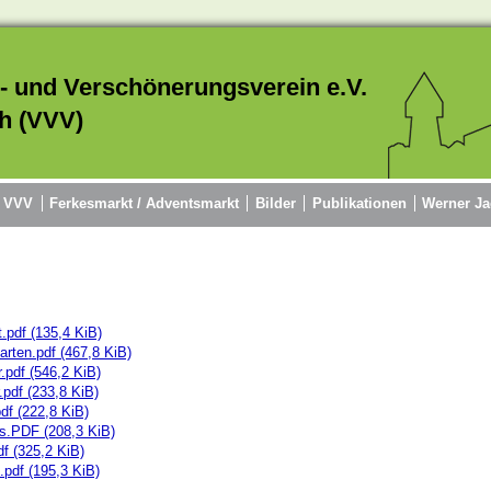
- und Verschönerungsverein e.V.
h (VVV)
r VVV
Ferkesmarkt / Adventsmarkt
Bilder
Publikationen
Werner Ja
t.pdf
(135,4 KiB)
arten.pdf
(467,8 KiB)
r.pdf
(546,2 KiB)
r.pdf
(233,8 KiB)
pdf
(222,8 KiB)
ens.PDF
(208,3 KiB)
df
(325,2 KiB)
s.pdf
(195,3 KiB)