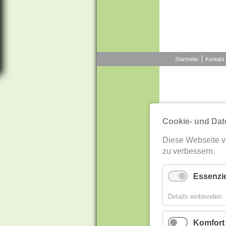
Historische Ansichten
Buchvorstellung "Samt und Seide" "Land und Leute"
Navigation
Startseite
Kontakt
überspringen
Vom Brunnen zum Wasserspiel
Fotos von Freunden
Cookie- und Dat
Diese Webseite v
zu verbessern.
Essenzie
Details einblenden
Komfort