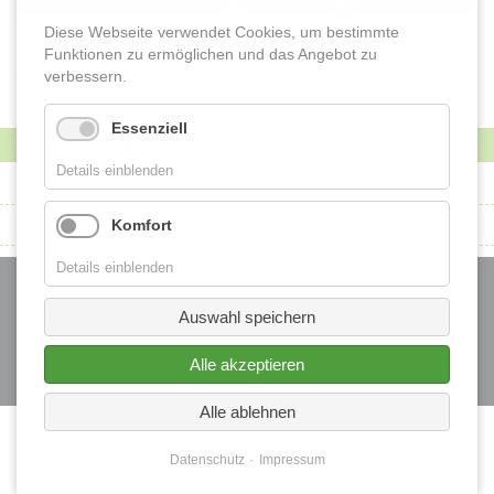
Historische Ansichten
Diese Webseite verwendet Cookies, um bestimmte
Pfarrfest in Lobberich
Funktionen zu ermöglichen und das Angebot zu
Zurück
verbessern.
Buchvorstellung "Samt und Seide" "Land und Leute"
Essenziell
Vom Brunnen zum Wasserspiel
Aktuelle Termine
Details einblenden
15.08.2026 17:00
Liv(f)e am Wenkbüll
Fotos von Freunden
Komfort
24.10.2026–25.10.2026
Ferkesmarkt
Navigation
Details einblenden
überspringen
Startseite
Auswahl speichern
Kontakt
Datenschutz
Alle akzeptieren
Impressum
Alle ablehnen
Datenschutz
Impressum