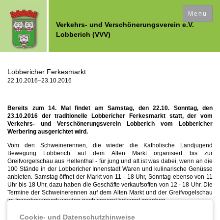
Ferkesmarkt / Adventsmarkt
Werner Jaeger
Historisches
Der VVV
Presse
Bilder
Menu
Verkehrs- und Verschönerungsverein e.V.
Lobberich (VVV)
Vorstand
Ferkesmarkt
Insektenhotel
Verleihung des Werner-Jaeger-Preises
Literatut über Lobberich
Presseberichte "Werner Jaeger"
Mitgliedschaft
Adventsmarkt
Eisenbahn
Bilder
Presseberichte "von Bocholtz"
Ortsgeschichte im Überblick Broschüre "Rundgang-HistorischesLobberich"
Lobbericher Ferkesmarkt
22.10.2016–23.10.2016
VVV aktiv
Werner-Jaeger-Preis
Vorträge
Land und Leute - Zur Geschichte Lobbericher Familien
Presseberichte Vom Brunnen zum Wasserspiel
Bereits zum 14. Mal findet am Samstag, den 22.10. Sonntag, den
Jahreshaupt- versammlung
Presseberichte "Werner Jaeger"
C Sanduhrtafeln
Presseberichte Tag des Offenen Dekmals 2011
23.10.2016 der traditionelle Lobbericher Ferkesmarkt statt, der vom
Verkehrs- und Verschönerungsverein Lobberich vom Lobbericher
Werbering ausgerichtet wird.
Adventsmarkt
Presseberichte über den Wenkbüll
Vom den Schweinerennen, die wieder die Katholische Landjugend
Bewegung Lobberich auf dem Alten Markt organisiert bis zur
Ferkesmarkt
Presseberichte über den neuen (alten) Markt
Greifvorgelschau aus Hellenthal - für jung und alt ist was dabei, wenn an die
100 Stände in der Lobbericher Innenstadt Waren und kulinarische Genüsse
anbieten. Samstag öffnet der Markt von 11 - 18 Uhr, Sonntag ebenso von 11
500 Jahre Marktrechte
Uhr bis 18 Uhr, dazu haben die Geschäfte verkaufsoffen von 12 - 18 Uhr. Die
Termine der Schweinerennen auf dem Alten Markt und der Greifvogelschau
im Ingenhovenpark werden noch separat bekannt gegeben.
Lobbericher Ansichten
Hier weitere Informationen
Cookie- und Datenschutzhinweise