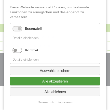
Historische Ansichten
Diese Webseite verwendet Cookies, um bestimmte
Zurück
Funktionen zu ermöglichen und das Angebot zu
verbessern.
Buchvorstellung "Samt und Seide" "Land und Leute"
Aktuelle Termine
Essenziell
Vom Brunnen zum Wasserspiel
15.08.2026 17:00
Liv(f)e am Wenkbüll
Details einblenden
Fotos von Freunden
24.10.2026–25.10.2026
Ferkesmarkt
Komfort
Navigation
überspringen
Details einblenden
Startseite
Kontakt
Auswahl speichern
Datenschutz
Impressum
Alle akzeptieren
Alle ablehnen
Datenschutz
Impressum