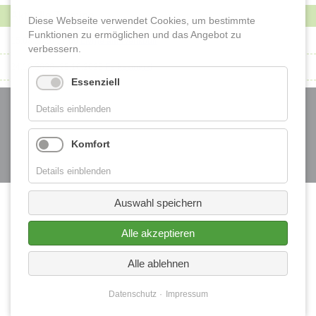
Aktuelle Termine
Historische Ansichten
Diese Webseite verwendet Cookies, um bestimmte
Funktionen zu ermöglichen und das Angebot zu
15.08.2026 17:00
Liv(f)e am Wenkbüll
verbessern.
Buchvorstellung "Samt und Seide" "Land und Leute"
24.10.2026–25.10.2026
Ferkesmarkt
Essenziell
Vom Brunnen zum Wasserspiel
Navigation
überspringen
Startseite
Details einblenden
Fotos von Freunden
Kontakt
Komfort
Datenschutz
Impressum
Details einblenden
Auswahl speichern
Alle akzeptieren
Alle ablehnen
Datenschutz
Impressum