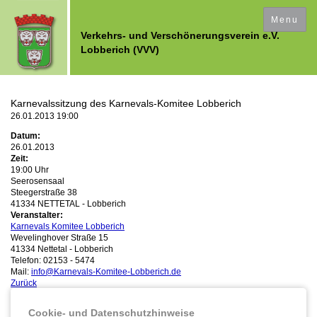
Ferkesmarkt / Adventsmarkt
Werner Jaeger
Historisches
Der VVV
Presse
Bilder
Menu
Verkehrs- und Verschönerungsverein e.V.
Lobberich (VVV)
Vorstand
Ferkesmarkt
Insektenhotel
Verleihung des Werner-Jaeger-Preises
Literatut über Lobberich
Presseberichte "Werner Jaeger"
Mitgliedschaft
Adventsmarkt
Eisenbahn
Bilder
Presseberichte "von Bocholtz"
Ortsgeschichte im Überblick Broschüre "Rundgang-HistorischesLobberich"
Karnevalssitzung des Karnevals-Komitee Lobberich
26.01.2013 19:00
VVV aktiv
Werner-Jaeger-Preis
Vorträge
Land und Leute - Zur Geschichte Lobbericher Familien
Presseberichte Vom Brunnen zum Wasserspiel
Datum:
26.01.2013
Zeit:
Jahreshaupt- versammlung
Presseberichte "Werner Jaeger"
C Sanduhrtafeln
Presseberichte Tag des Offenen Dekmals 2011
19:00 Uhr
Seerosensaal
Steegerstraße 38
Adventsmarkt
Presseberichte über den Wenkbüll
41334 NETTETAL - Lobberich
Veranstalter:
Karnevals Komitee Lobberich
Ferkesmarkt
Presseberichte über den neuen (alten) Markt
Wevelinghover Straße 15
41334 Nettetal - Lobberich
Telefon: 02153 - 5474
500 Jahre Marktrechte
Mail:
info@Karnevals-Komitee-Lobberich.de
Zurück
Lobbericher Ansichten
Cookie- und Datenschutzhinweise