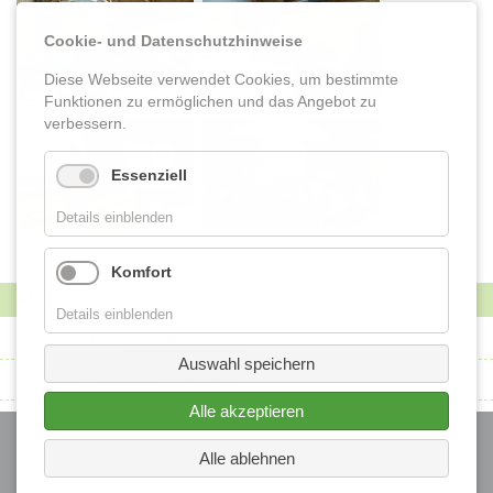
Cookie- und Datenschutzhinweise
Diese Webseite verwendet Cookies, um bestimmte
Funktionen zu ermöglichen und das Angebot zu
verbessern.
Essenziell
Details einblenden
Komfort
Aktuelle Termine
Details einblenden
15.08.2026 17:00
Liv(f)e am Wenkbüll
Auswahl speichern
24.10.2026–25.10.2026
Ferkesmarkt
Alle akzeptieren
Navigation
überspringen
Startseite
Alle ablehnen
Kontakt