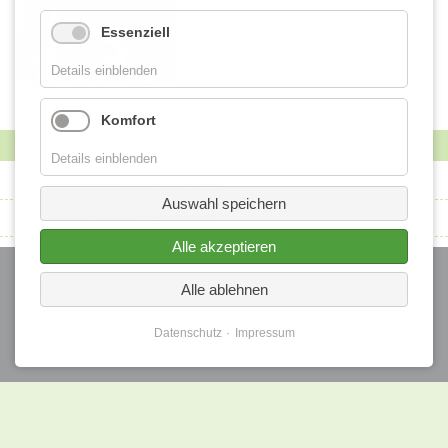
Essenziell
Details einblenden
Komfort
Aktuelle Termine
Details einblenden
15.08.2026 17:00
Liv(f)e am Wenkbüll
Auswahl speichern
24.10.2026–25.10.2026
Ferkesmarkt
Alle akzeptieren
Navigation
überspringen
Startseite
Alle ablehnen
Kontakt
Datenschutz
Datenschutz
Impressum
Impressum