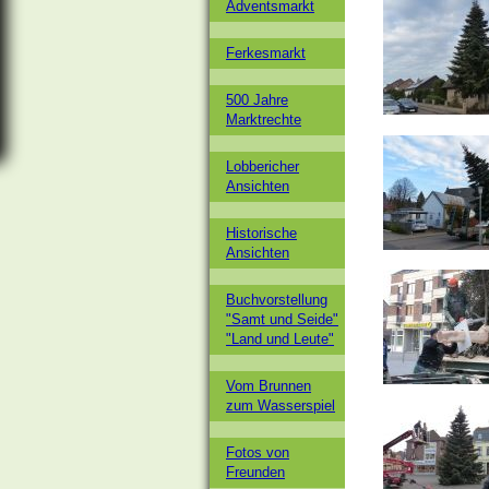
Adventsmarkt
Ferkesmarkt
500 Jahre
Marktrechte
Lobbericher
Ansichten
Historische
Ansichten
Buchvorstellung
"Samt und Seide"
"Land und Leute"
Vom Brunnen
zum Wasserspiel
Fotos von
Freunden