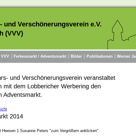
- und Verschönerungsverein e.V.
h (VVV)
r VVV
Ferkesmarkt / Adventsmarkt
Bilder
Publikationen
Werner Ja
rs- und Verschönerungsverein veranstaltet
 mit dem Lobbericher Werbering den
en Adventsmarkt.
icht
rkt 2014
t Heesen 1 Susanne Peters "zum Vergrößern anklicken"