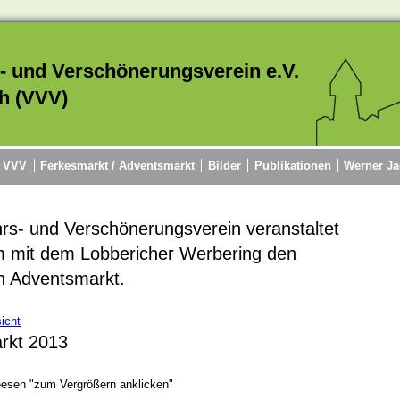
- und Verschönerungsverein e.V.
h (VVV)
r VVV
Ferkesmarkt / Adventsmarkt
Bilder
Publikationen
Werner Ja
rs- und Verschönerungsverein veranstaltet
 mit dem Lobbericher Werbering den
en Adventsmarkt.
icht
rkt 2013
esen "zum Vergrößern anklicken"