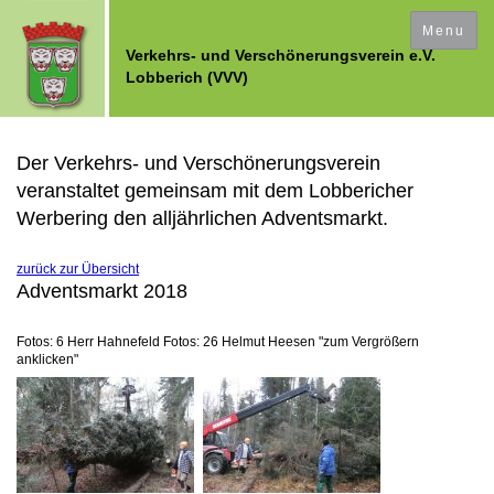
Ferkesmarkt / Adventsmarkt
Werner Jaeger
Historisches
Der VVV
Presse
Menu
Verkehrs- und Verschönerungsverein e.V.
Lobberich (VVV)
Vorstand
Ferkesmarkt
Verleihung des Werner-Jaeger-Preises
Literatut über Lobberich
Presseberichte "Werner Jaeger"
Mitgliedschaft
Adventsmarkt
Bilder
Presseberichte "von Bocholtz"
Ortsgeschichte im Überblick Broschüre "Rundgang-HistorischesLobberich"
Der Verkehrs- und Verschönerungsverein
veranstaltet gemeinsam mit dem Lobbericher
VVV aktiv
Vorträge
Land und Leute - Zur Geschichte Lobbericher Familien
Presseberichte Vom Brunnen zum Wasserspiel
Werbering den alljährlichen Adventsmarkt.
Presseberichte "Werner Jaeger"
C Sanduhrtafeln
Presseberichte Tag des Offenen Dekmals 2011
zurück zur Übersicht
Adventsmarkt 2018
Presseberichte über den Wenkbüll
Fotos: 6 Herr Hahnefeld Fotos: 26 Helmut Heesen "zum Vergrößern
Presseberichte über den neuen (alten) Markt
anklicken"